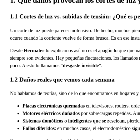
1. Qué daños provocan los cortes de luz y
1.1 Cortes de luz vs. subidas de tensión: ¿Qué es p
Un corte de luz puede parecer inofensivo. De hecho, muchos piens
ocurre cuando la corriente vuelve de forma brusca. Es en ese ins
Desde
Hermater
lo explicamos así: no es el apagón lo que quema
siempre son evidentes. Hay pequeñas fluctuaciones, los llamados
poco. A esto lo llamamos “
desgaste invisible
”.
1.2 Daños reales que vemos cada semana
No hablamos de teorías, sino de lo que encontramos en hogares y
Placas electrónicas quemadas
en televisores, routers, ord
Motores eléctricos dañados
por sobrecargas repetidas. Au
Sistemas domóticos o inteligentes que se resetean
, pierd
Fallos diferidos
: en muchos casos, el electrodoméstico si