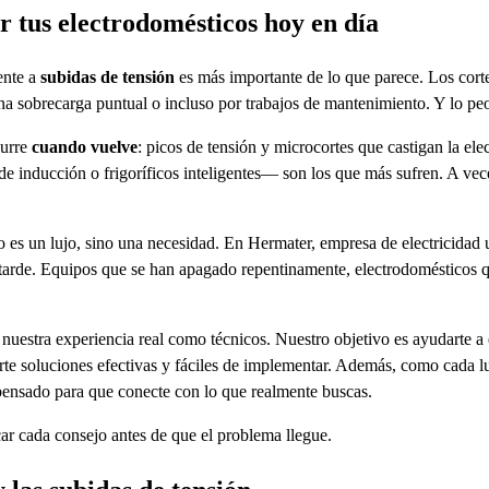
r tus electrodomésticos hoy en día
ente a
subidas de tensión
es más importante de lo que parece. Los corte
una sobrecarga puntual o incluso por trabajos de mantenimiento. Y lo pe
curre
cuando vuelve
: picos de tensión y microcortes que castigan la ele
e inducción o frigoríficos inteligentes— son los que más sufren. A vece
 no es un lujo, sino una necesidad. En Hermater, empresa de electricida
 tarde. Equipos que se han apagado repentinamente, electrodomésticos 
nuestra experiencia real como técnicos. Nuestro objetivo es ayudarte a
erte soluciones efectivas y fáciles de implementar. Además, como cada l
pensado para que conecte con lo que realmente buscas.
car cada consejo antes de que el problema llegue.