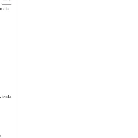
n día
ivienda
?