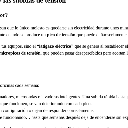
 las subidas de tensión
eor?
an que lo único molesto es quedarse sin electricidad durante unos minu
tante cuando se produce un
pico de tensión
que puede dañar seriamente t
 tus equipos, sino el
“latigazo eléctrico”
que se genera al restablecer el
micropicos de tensión
, que pueden pasar desapercibidos pero acortan la
 oficinas cada semana:
enadores, microondas o lavadoras inteligentes. Una subida rápida basta p
nque funcionen, se van deteriorando con cada pico.
en configuración o dejan de responder correctamente.
gue funcionando… hasta que semanas después deja de encenderse sin exp