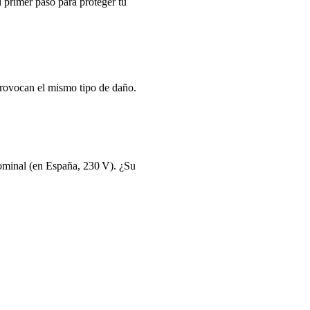
l primer paso para proteger tu
 provocan el mismo tipo de daño.
 nominal (en España, 230 V). ¿Su